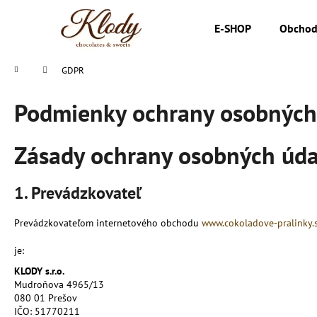
K
Prejsť
na
o
E-SHOP
Obchod
obsah
Späť
Späť
š
do
do
í
Domov
GDPR
k
obchodu
obchodu
Podmienky ochrany osobných
Zásady ochrany osobných úda
1. Prevádzkovateľ
Prevádzkovateľom internetového obchodu
www.cokoladove-pralinky.
je:
KLODY s.r.o.
Mudroňova 4965/13
080 01 Prešov
IČO: 51770211