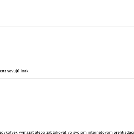
ustanovujú inak.
kedykoľvek vymazať alebo zablokovať vo svojom internetovom prehliadači