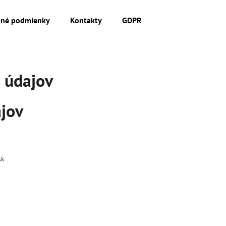
né podmienky
Kontakty
GDPR
Čo potrebujete nájsť?
 údajov
HĽADAŤ
jov
sk