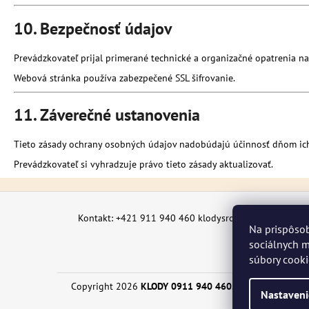
10. Bezpečnosť údajov
Prevádzkovateľ prijal primerané technické a organizačné opatrenia 
Webová stránka používa zabezpečené SSL šifrovanie.
11. Záverečné ustanovenia
Tieto zásady ochrany osobných údajov nadobúdajú účinnosť dňom ich
Prevádzkovateľ si vyhradzuje právo tieto zásady aktualizovať.
Z
á
Kontakt: +421 911 940 460 klodysro@gmail.com
Na prispôsob
p
sociálnych m
ä
súbory cooki
t
i
Copyright 2026
KLODY 0911 940 460
. Všetky práva vy
Nastaveni
e