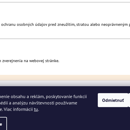
na ochranu osobných údajov pred zneužitím, stratou alebo neoprávneným 
 zverejnenia na webovej stránke.
enie obsahu a reklám, poskytovanie funkcií
Odmietnuť
édií a analýzu návštevnosti používame
e. Viac informácií
tu
.
hradené.
Upraviť nastavenie cookies
e