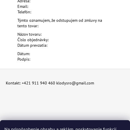
Adresa:
Email:
Telefón:
Týmto oznamujem, že odstupujem od zmluvy na
tento tovar:
Názov tovaru:
Číslo objednávky:
Dátum prevzatia:
Dátum:
Podpis:
Z
á
Kontakt: +421 911 940 460 klodysro@gmail.com
p
ä
t
i
e
Na prispôsobenie obsahu a reklám, poskytovanie funkcií