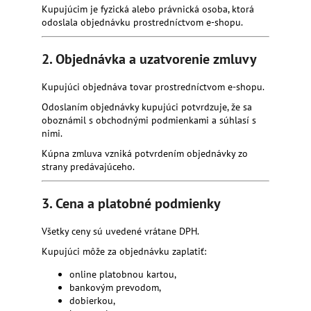
Kupujúcim je fyzická alebo právnická osoba, ktorá
á
odoslala objednávku prostredníctvom e-shopu.
j
s
2. Objednávka a uzatvorenie zmluvy
ť
?
Kupujúci objednáva tovar prostredníctvom e-shopu.
Odoslaním objednávky kupujúci potvrdzuje, že sa
oboznámil s obchodnými podmienkami a súhlasí s
nimi.
Kúpna zmluva vzniká potvrdením objednávky zo
HĽADAŤ
strany predávajúceho.
3. Cena a platobné podmienky
Všetky ceny sú uvedené vrátane DPH.
Kupujúci môže za objednávku zaplatiť:
online platobnou kartou,
bankovým prevodom,
dobierkou,