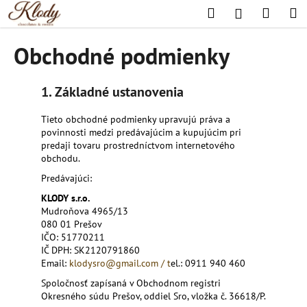
K
Prejsť
Hľadať
Nákup
M
Prihlásenie
na
o
obsah
Späť
Späť
košík
š
Obchodné podmienky
í
Č
k
o
1. Základné ustanovenia
p
Tieto obchodné podmienky upravujú práva a
o
povinnosti medzi predávajúcim a kupujúcim pri
t
predaji tovaru prostredníctvom internetového
obchodu.
r
e
Predávajúci:
b
KLODY s.r.o.
Mudroňova 4965/13
u
080 01 Prešov
j
IČO: 51770211
e
IČ DPH: SK2120791860
Email:
klodysro@gmail.com / t
el.: 0911 940 460
t
Spoločnosť zapísaná v Obchodnom registri
e
Okresného súdu Prešov, oddiel Sro, vložka č. 36618/P.
n