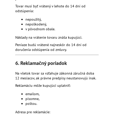
Tovar musí byť vrátený v lehote do 14 dní od
odstúpenia:
nepoužitý,
nepoškodený,
v pôvodnom obale.
Náklady na vrátenie tovaru znáša kupujúci.
Peniaze budú vrátené najneskôr do 14 dní od
doručenia odstúpenia od zmluvy.
6. Reklamačný poriadok
Na všetok tovar sa vzťahuje zákonná záručná doba
12 mesiacov, ak právne predpisy neustanovujú inak.
Reklamáciu môže kupujúci uplatniť:
emailom,
písomne,
poštou.
Adresa pre reklamácie: